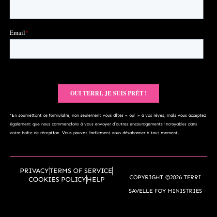
*En soumettant ce formulaire, non seulement vous dites « oui » à vos rêves, mais vous acceptez
également que nous commencions à vous envoyer d’autres encouragements incroyables dans
votre boîte de réception. Vous pouvez facilement vous désabonner à tout moment.
PRIVACY
TERMS OF SERVICE
COPYRIGHT ©2026 TERRI
COOKIES POLICY
HELP
SAVELLE FOY MINISTRIES